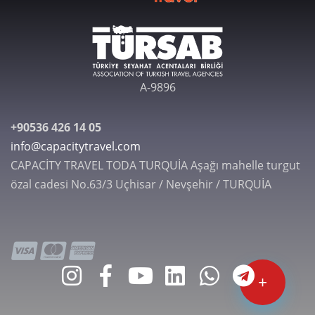
A-9896
+90536 426 14 05
info@capacitytravel.com
CAPACİTY TRAVEL TODA TURQUİA Aşağı mahelle turgut
özal cadesi No.63/3 Uçhisar / Nevşehir / TURQUİA
+