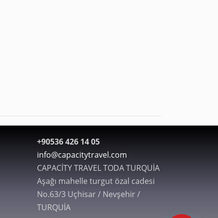
+90536 426 14 05
info@capacitytravel.com
CAPACİTY TRAVEL TODA TURQUİA
Aşağı mahelle turgut özal cadesi
No.63/3 Uçhisar / Nevşehir /
TURQUİA