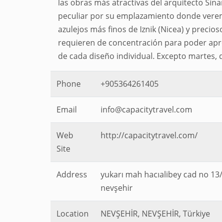
las obras más atractivas del arquitecto Sina
peculiar por su emplazamiento donde vere
azulejos más finos de Iznik (Nicea) y precio
requieren de concentración para poder aprec
de cada diseño individual. Excepto martes,
Phone
+905364261405
Email
info@capacitytravel.com
Web
http://capacitytravel.com/
Site
Address
yukarı mah hacıalibey cad no 13
nevşehir
Location
NEVŞEHİR, NEVŞEHİR, Türkiye