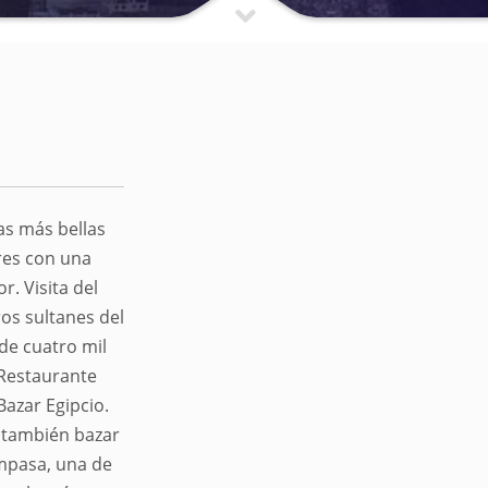
las más bellas
res con una
r. Visita del
ros sultanes del
 de cuatro mil
 Restaurante
azar Egipcio.
o también bazar
empasa, una de