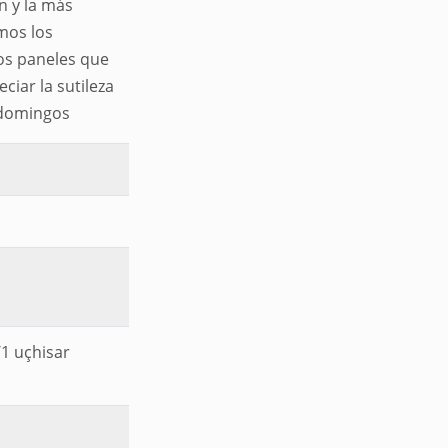
n y la más
mos los
sos paneles que
iar la sutileza
 domingos
/1 uçhisar