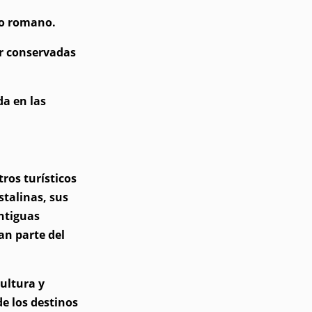
ro romano.
or conservadas
da en las
ros turísticos
stalinas, sus
ntiguas
an parte del
ultura y
e los destinos