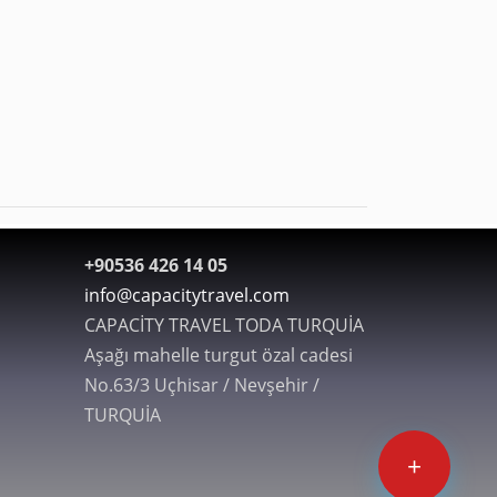
+90536 426 14 05
info@capacitytravel.com
CAPACİTY TRAVEL TODA TURQUİA
Aşağı mahelle turgut özal cadesi
No.63/3 Uçhisar / Nevşehir /
TURQUİA
+