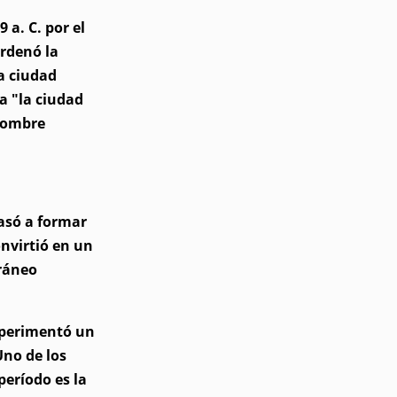
 a. C. por el
ordenó la
a ciudad
ca "la ciudad
 nombre
pasó a formar
nvirtió en un
ráneo
xperimentó un
Uno de los
eríodo es la