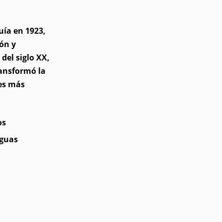
uía en 1923,
ón y
del siglo XX,
ransformó la
les más
os
iguas