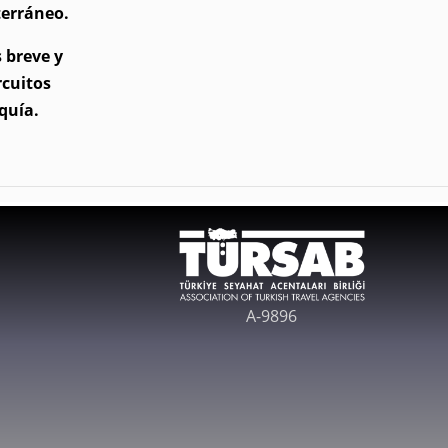
terráneo.
 breve y
rcuitos
quía.
A-9896