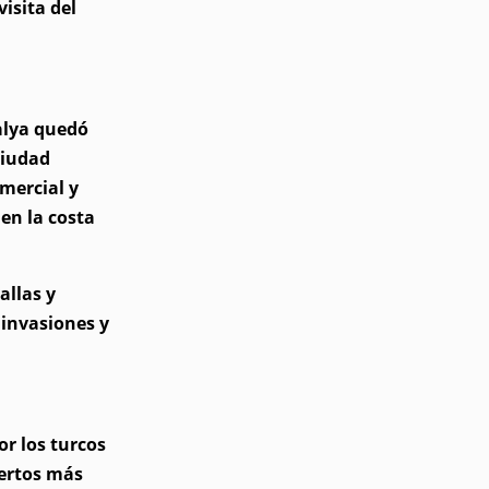
isita del
alya quedó
ciudad
mercial y
 en la costa
allas y
 invasiones y
or los turcos
uertos más