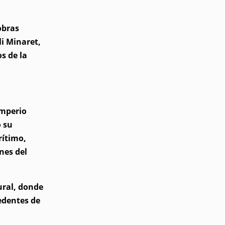
obras
li Minaret,
s de la
Imperio
 su
rítimo,
nes del
ural, donde
edentes de