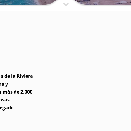
a de la Riviera
as y
n más de 2.000
osas
legado