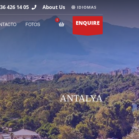
36 426 14 05
About Us
IDIOMAS
ENQUIRE
NTACTO
FOTOS
ANTALYA